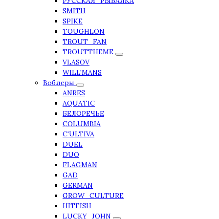
РУССКАЯ_РЫБАЛКА
SMITH
SPIKE
TOUGHLON
TROUT_FAN
TROUTTHEME
VLASOV
WILL'MANS
Воблеры
ANRES
AQUATIC
БЕЛОРЕЧЬЕ
COLUMBIA
C'ULTIVA
DUEL
DUO
FLAGMAN
GAD
GERMAN
GROW_CULTURE
HITFISH
LUCKY_JOHN