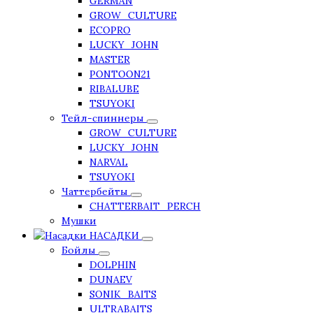
GERMAN
GROW_CULTURE
ECOPRO
LUCKY_JOHN
MASTER
PONTOON21
RIBALUBE
TSUYOKI
Тейл-спиннеры
GROW_CULTURE
LUCKY_JOHN
NARVAL
TSUYOKI
Чаттербейты
CHATTERBAIT_PERCH
Мушки
НАСАДКИ
Бойлы
DOLPHIN
DUNAEV
SONIK_BAITS
ULTRABAITS