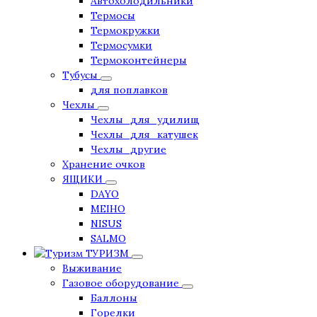
Автохолодильники
Термосы
Термокружки
Термосумки
Термоконтейнеры
Тубусы
для поплавков
Чехлы
Чехлы_для_удилищ
Чехлы_для_катушек
Чехлы_другие
Хранение очков
ЯЩИКИ
DAYO
MEIHO
NISUS
SALMO
ТУРИЗМ
Выживание
Газовое оборудование
Баллоны
Горелки