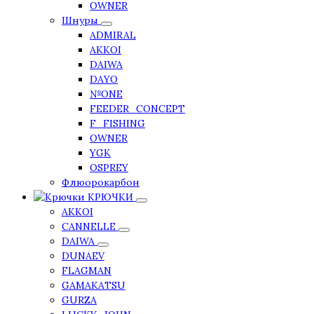
OWNER
Шнуры
ADMIRAL
AKKOI
DAIWA
DAYO
№ONE
FEEDER_CONCEPT
F_FISHING
OWNER
YGK
OSPREY
Флюорокарбон
КРЮЧКИ
AKKOI
CANNELLE
DAIWA
DUNAEV
FLAGMAN
GAMAKATSU
GURZA