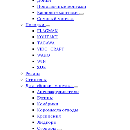
Донки
Поплавочные монтажи
Карповые монтажи
Сомовый монтаж
Поводки
FLAGMAN
КОНТАКТ
TAGAWA
VIDO_CRAFT
WAHO
WIN
ZUB
Резина
Стингеры
Для_сборки_монтажа
Антизакручиватели
Бусины
Кембрики
Коромысла отводы
Крепления
Лидкоры
Стопоры