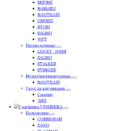
MIFINE
NAMAZU
NAUTILUS
OSPREY
RYOBI
SALMO
WFT
Проводочные
LUCKY_JOHN
SALMO
STALKER
STINGER
Мультипликаторные
NAUTILUS
Уход за катушками
Смазки
ЗИП
УДИЛИЩА
Болонские
CORMORAN
DAYO