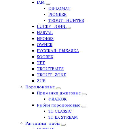
IAM
DIPLOMAT
PIONEER
TROUT_HUNTER
LUCKY_JOHN
NARVAL
NEON68
OWNER
РУССКАЯ_РЫБАЛКА
SOOREX
TFT
TROUTBAITS
TROUT_ZONE
ZUB
Поролоновые
Приманки джиговые
ФЛАЖОК
Рыбки поролоновые
3D CLASSIC
3D EX STREAM
Раттлины_вибы