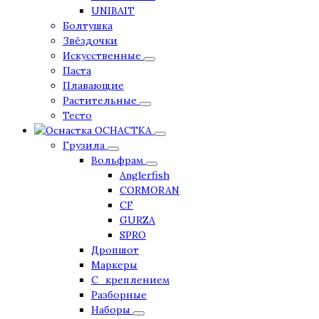
UNIBAIT
Болтушка
Звёздочки
Искусственные
Паста
Плавающие
Растительные
Тесто
ОСНАСТКА
Грузила
Вольфрам
Anglerfish
CORMORAN
CF
GURZA
SPRO
Дропшот
Маркеры
С_креплением
Разборные
Наборы