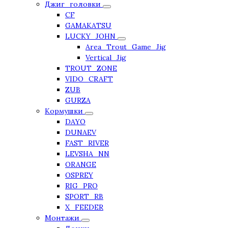
Джиг_головки
CF
GAMAKATSU
LUCKY_JOHN
Area_Trout_Game_Jig
Vertical_Jig
TROUT_ZONE
VIDO_CRAFT
ZUB
GURZA
Кормушки
DAYO
DUNAEV
FAST_RIVER
LEVSHA_NN
ORANGE
OSPREY
RIG_PRO
SPORT_RB
X_FEEDER
Монтажи