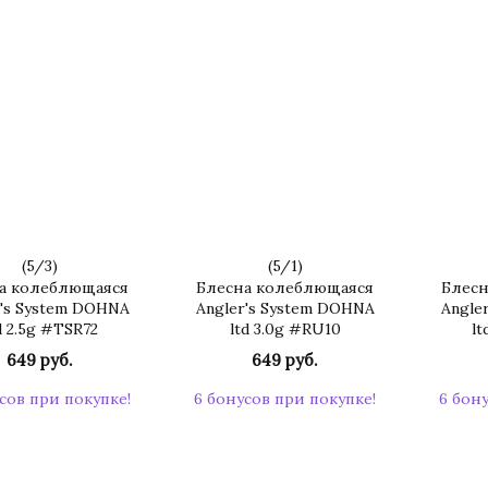
(
5
/
3
)
(
5
/
1
)
а колеблющаяся
Блесна колеблющаяся
Блесн
r's System DOHNA
Angler's System DOHNA
Angle
d 2.5g #TSR72
ltd 3.0g #RU10
lt
649 руб.
649 руб.
сов при покупке!
6 бонусов при покупке!
6 бон
КУПИТЬ
КУПИТЬ