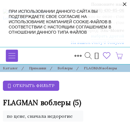
×
Позвоните нам:
8 (916) 430-85-06
ПРИ ИСПОЛЬЗОВАНИИ ДАННОГО САЙТА ВЫ
ПОДТВЕРЖДАЕТЕ СВОЕ СОГЛАСИЕ НА
Пн-Сб: 09:00 - 19:00 Вс: 09:00 - 17:00
ИСПОЛЬЗОВАНИЕ КОМПАНИЕЙ COOKIE-ФАЙЛОВ В
Праздники: 09:00 - 17:00
СООТВЕТСТВИИ С НАСТОЯЩИМ СОГЛАШЕНИЕМ В
Ваш город:
Эль-Монте
ОТНОШЕНИИ ДАННОГО ТИПА ФАЙЛОВ
выбрать другой
На вашем счету 0 бонусов
Каталог
/
Приманки
/
Воблеры
/
FLAGMAN воблеры
ОТКРЫТЬ ФИЛЬТР
FLAGMAN воблеры
(5)
по цене, сначала недорогие