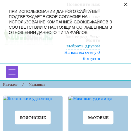
×
Позвоните нам:
8 (916) 430-85-06
ПРИ ИСПОЛЬЗОВАНИИ ДАННОГО САЙТА ВЫ
ПОДТВЕРЖДАЕТЕ СВОЕ СОГЛАСИЕ НА
Пн-Сб: 09:00 - 19:00 Вс:
ИСПОЛЬЗОВАНИЕ КОМПАНИЕЙ COOKIE-ФАЙЛОВ В
09:00 - 17:00 Праздники:
СООТВЕТСТВИИ С НАСТОЯЩИМ СОГЛАШЕНИЕМ В
09:00 - 17:00
ОТНОШЕНИИ ДАННОГО ТИПА ФАЙЛОВ
Ваш город:
Эль-
Монте
выбрать другой
На вашем счету 0
бонусов
Каталог
/
Удилища
БОЛОНСКИЕ
МАХОВЫЕ