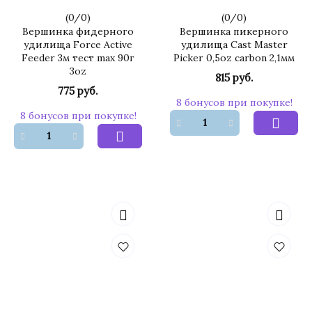
(
0
/
0
)
(
0
/
0
)
Вершинка фидерного
Вершинка пикерного
удилища Force Active
удилища Cast Master
Feeder 3м тест max 90г
Picker 0,5oz carbon 2,1мм
3oz
815 руб.
775 руб.
8 бонусов при покупке!
8 бонусов при покупке!