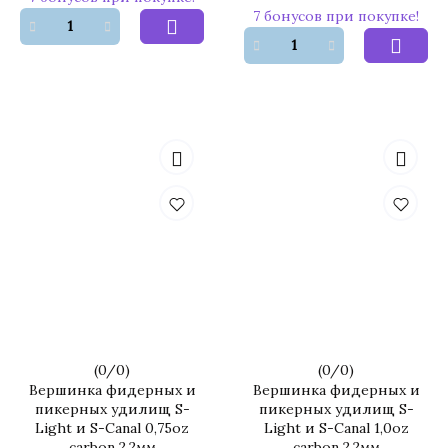
7 бонусов при покупке!
(
0
/
0
)
(
0
/
0
)
Вершинка фидерных и
Вершинка фидерных и
пикерных удилищ S-
пикерных удилищ S-
Light и S-Canal 0,75oz
Light и S-Canal 1,0oz
carbon 2,2мм
carbon 2,2мм