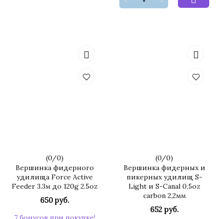
(
0
/
0
)
(
0
/
0
)
Вершинка фидерного
Вершинка фидерных и
удилища Force Active
пикерных удилищ S-
Feeder 3.3м до 120g 2.5oz
Light и S-Canal 0,5oz
carbon 2,2мм
650 руб.
652 руб.
7 бонусов при покупке!