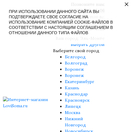
×
Позвоните нам:
8 (916) 430-85-06
ПРИ ИСПОЛЬЗОВАНИИ ДАННОГО САЙТА ВЫ
ПОДТВЕРЖДАЕТЕ СВОЕ СОГЛАСИЕ НА
Пн-Сб: 09:00 - 19:00 Вс:
ИСПОЛЬЗОВАНИЕ КОМПАНИЕЙ COOKIE-ФАЙЛОВ В
09:00 - 17:00 Праздники:
СООТВЕТСТВИИ С НАСТОЯЩИМ СОГЛАШЕНИЕМ В
09:00 - 17:00
ОТНОШЕНИИ ДАННОГО ТИПА ФАЙЛОВ
Ваш город:
Эль-Монте
выбрать другой
Выберите свой город
Белгород
Волгоград
Воронеж
Воронеж
Екатеринбург
Казань
Краснодар
Красноярск
Липецк
Москва
Нижний
Новгород
Новосибирск