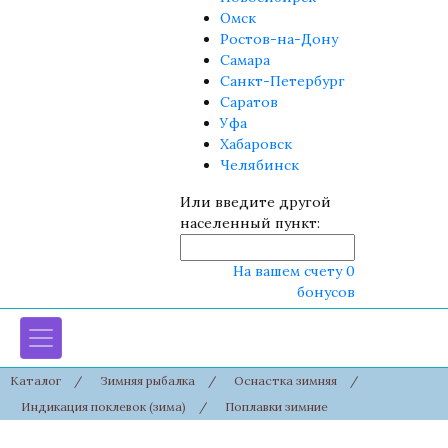
Омск
Ростов-на-Дону
Самара
Санкт-Петербург
Саратов
Уфа
Хабаровск
Челябинск
Или введите другой
населенный пункт:
На вашем счету 0
бонусов
Каталог
/
Зимняя рыбалка
/
Оснастка зимняя
/
Индикация поклевок (зима)
/
Поплавки зимние