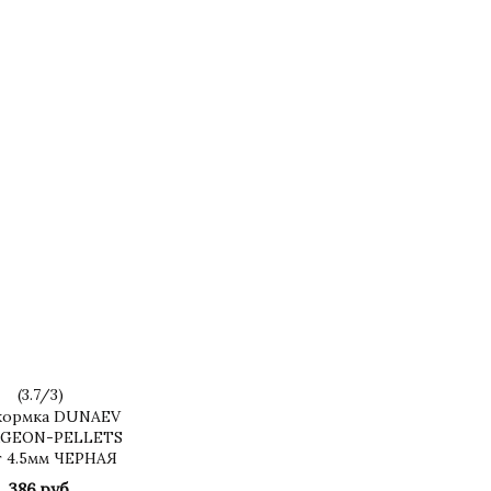
(
3.7
/
3
)
ормка DUNAEV
GEON-PELLETS
г 4.5мм ЧЕРНАЯ
386 руб.