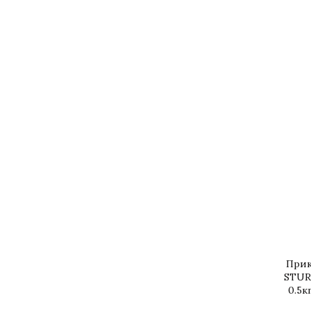
Прик
STUR
0.5к