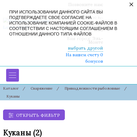
×
Позвоните нам:
8 (916) 430-85-06
ПРИ ИСПОЛЬЗОВАНИИ ДАННОГО САЙТА ВЫ
ПОДТВЕРЖДАЕТЕ СВОЕ СОГЛАСИЕ НА
Пн-Сб: 09:00 - 19:00 Вс:
ИСПОЛЬЗОВАНИЕ КОМПАНИЕЙ COOKIE-ФАЙЛОВ В
09:00 - 17:00 Праздники:
СООТВЕТСТВИИ С НАСТОЯЩИМ СОГЛАШЕНИЕМ В
09:00 - 17:00
ОТНОШЕНИИ ДАННОГО ТИПА ФАЙЛОВ
Ваш город:
Эль-
Монте
выбрать другой
На вашем счету 0
бонусов
Каталог
/
Снаряжение
/
Принадлежности рыболовные
/
Куканы
ОТКРЫТЬ ФИЛЬТР
Куканы
(2)