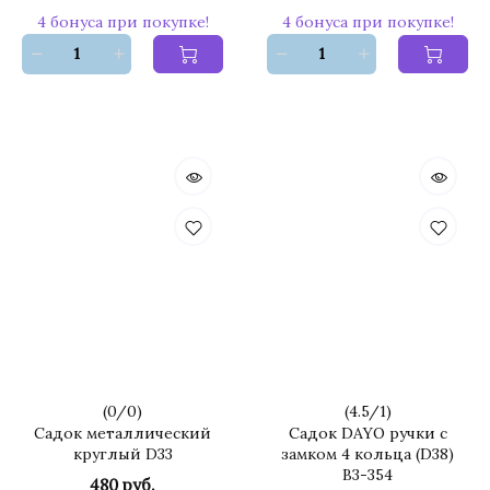
4 бонуса при покупке!
4 бонуса при покупке!
(
0
/
0
)
(
4.5
/
1
)
Садок металлический
Садок DAYO ручки с
круглый D33
замком 4 кольца (D38)
B3-354
480 руб.