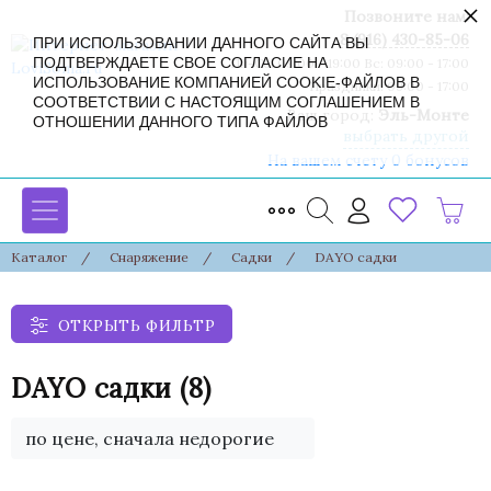
×
Позвоните нам:
8 (916) 430-85-06
ПРИ ИСПОЛЬЗОВАНИИ ДАННОГО САЙТА ВЫ
ПОДТВЕРЖДАЕТЕ СВОЕ СОГЛАСИЕ НА
Пн-Сб: 09:00 - 19:00 Вс: 09:00 - 17:00
ИСПОЛЬЗОВАНИЕ КОМПАНИЕЙ COOKIE-ФАЙЛОВ В
Праздники: 09:00 - 17:00
СООТВЕТСТВИИ С НАСТОЯЩИМ СОГЛАШЕНИЕМ В
Ваш город:
Эль-Монте
ОТНОШЕНИИ ДАННОГО ТИПА ФАЙЛОВ
выбрать другой
На вашем счету 0 бонусов
Каталог
/
Снаряжение
/
Садки
/
DAYO садки
ОТКРЫТЬ ФИЛЬТР
DAYO садки
(8)
по цене, сначала недорогие