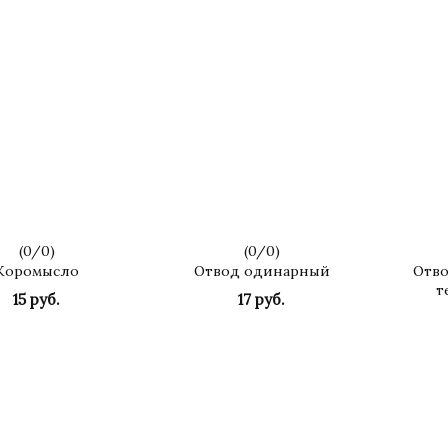
(
0
/
0
)
(
0
/
0
)
Коромысло
Отвод одинарный
Отво
т
15 руб.
17 руб.
КУПИТЬ
КУПИТЬ