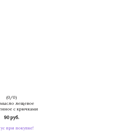
(
0
/
0
)
мысло лещевое
енное с крючками
90 руб.
нус при покупке!