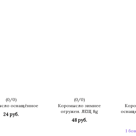
(
0
/
0
)
(
0
/
0
)
ысло оснащённое
Коромысло зимнее
Коро
огружен. ЛЕЩ 8g
оснащ
24 руб.
48 руб.
КУПИТЬ
КУПИТЬ
1 бо