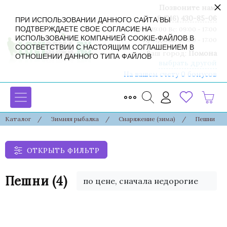
×
Позвоните нам:
8 (916) 430-85-06
ПРИ ИСПОЛЬЗОВАНИИ ДАННОГО САЙТА ВЫ
ПОДТВЕРЖДАЕТЕ СВОЕ СОГЛАСИЕ НА
Пн-Сб: 09:00 - 19:00 Вс: 09:00 - 17:00
ИСПОЛЬЗОВАНИЕ КОМПАНИЕЙ COOKIE-ФАЙЛОВ В
Праздники: 09:00 - 17:00
СООТВЕТСТВИИ С НАСТОЯЩИМ СОГЛАШЕНИЕМ В
Ваш город:
Помона
ОТНОШЕНИИ ДАННОГО ТИПА ФАЙЛОВ
выбрать другой
На вашем счету 0 бонусов
Каталог
/
Зимняя рыбалка
/
Снаряжение (зима)
/
Пешни
ОТКРЫТЬ ФИЛЬТР
Пешни
(4)
по цене, сначала недорогие