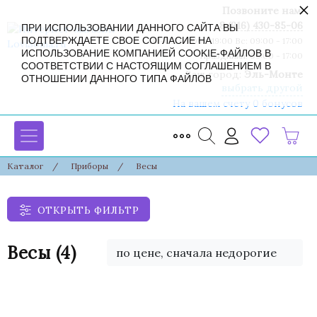
×
Позвоните нам:
8 (916) 430-85-06
ПРИ ИСПОЛЬЗОВАНИИ ДАННОГО САЙТА ВЫ
ПОДТВЕРЖДАЕТЕ СВОЕ СОГЛАСИЕ НА
Пн-Сб: 09:00 - 19:00 Вс: 09:00 - 17:00
ИСПОЛЬЗОВАНИЕ КОМПАНИЕЙ COOKIE-ФАЙЛОВ В
Праздники: 09:00 - 17:00
СООТВЕТСТВИИ С НАСТОЯЩИМ СОГЛАШЕНИЕМ В
Ваш город:
Эль-Монте
ОТНОШЕНИИ ДАННОГО ТИПА ФАЙЛОВ
выбрать другой
На вашем счету 0 бонусов
Каталог
/
Приборы
/
Весы
ОТКРЫТЬ ФИЛЬТР
Весы
(4)
по цене, сначала недорогие