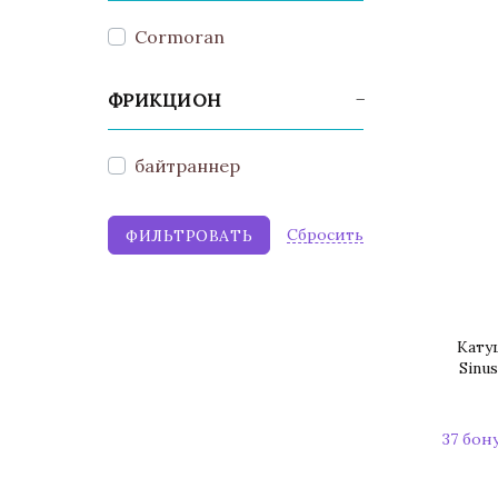
Cormoran
ФРИКЦИОН
байтраннер
Cбросить
Кату
Sinu
37 бон