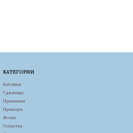
КАТЕГОРИИ
Катушки
Удилища
Приманки
Прикорм
Лески
Оснастка