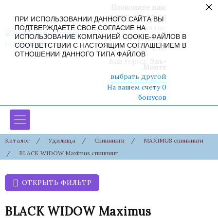
×
Позвоните нам:
8 (916) 430-85-06
ПРИ ИСПОЛЬЗОВАНИИ ДАННОГО САЙТА ВЫ
ПОДТВЕРЖДАЕТЕ СВОЕ СОГЛАСИЕ НА
Пн-Сб: 09:00 - 19:00 Вс:
ИСПОЛЬЗОВАНИЕ КОМПАНИЕЙ COOKIE-ФАЙЛОВ В
09:00 - 17:00 Праздники:
СООТВЕТСТВИИ С НАСТОЯЩИМ СОГЛАШЕНИЕМ В
09:00 - 17:00
ОТНОШЕНИИ ДАННОГО ТИПА ФАЙЛОВ
Ваш город:
Эль-
Монте
выбрать другой
На вашем счету 0
бонусов
Каталог
/
Удилища
/
Спиннинги
/
MAXIMUS спиннинги
/
BLACK WIDOW Maximus спиннинг
ОТКРЫТЬ ФИЛЬТР
BLACK WIDOW Maximus