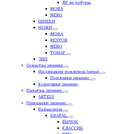
ЛР ледобуры
MORA
NERO
ШНЕКИ
НОЖИ
MORA
REXTOR
NERO
ТОНАР
ЗИП
Оснастка зимняя
Индикация поклевок (зима)
Поплавки зимние
Кормушки зимние
Палатки зимние
ARTELV
Приманки зимние
Балансиры
KRAPAL
БЫЧОК
КЛАССИК