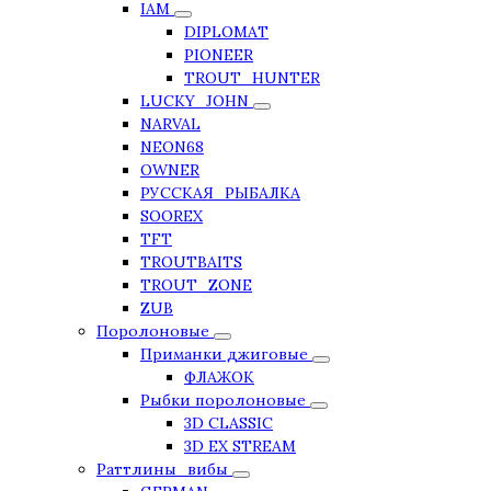
IAM
DIPLOMAT
PIONEER
TROUT_HUNTER
LUCKY_JOHN
NARVAL
NEON68
OWNER
РУССКАЯ_РЫБАЛКА
SOOREX
TFT
TROUTBAITS
TROUT_ZONE
ZUB
Поролоновые
Приманки джиговые
ФЛАЖОК
Рыбки поролоновые
3D CLASSIC
3D EX STREAM
Раттлины_вибы