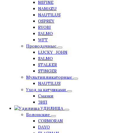
MIFINE
NAMAZU
NAUTILUS
OSPREY
RYOBI
SALMO
WFT
Проводочные
LUCKY_JOHN
SALMO
STALKER
STINGER
Мультипликаторные
NAUTILUS
Уход за катушками
Смазки
ЗИП
УДИЛИЩА
Болонские
CORMORAN
DAYO