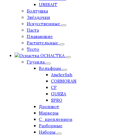
UNIBAIT
Болтушка
Звёздочки
Искусственные
Паста
Плавающие
Растительные
Тесто
ОСНАСТКА
Грузила
Вольфрам
Anglerfish
CORMORAN
CF
GURZA
SPRO
Дропшот
Маркеры
С_креплением
Разборные
Наборы