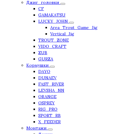
Джиг_головки
CF
GAMAKATSU
LUCKY_JOHN
Area_Trout_Game_Jig
Vertical_Jig
TROUT_ZONE
VIDO_CRAFT
ZUB
GURZA
Кормушки
DAYO
DUNAEV
FAST_RIVER
LEVSHA_NN
ORANGE
OSPREY
RIG_PRO
SPORT_RB
X_FEEDER
Монтажи