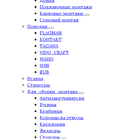
Донки
Поплавочные монтажи
Карповые монтажи
Сомовый монтаж
Поводки
FLAGMAN
КОНТАКТ
TAGAWA
VIDO_CRAFT
WAHO
WIN
ZUB
Резина
Стингеры
Для_сборки_монтажа
Антизакручиватели
Бусины
Кембрики
Коромысла отводы
Крепления
Лидкоры
Стопоры