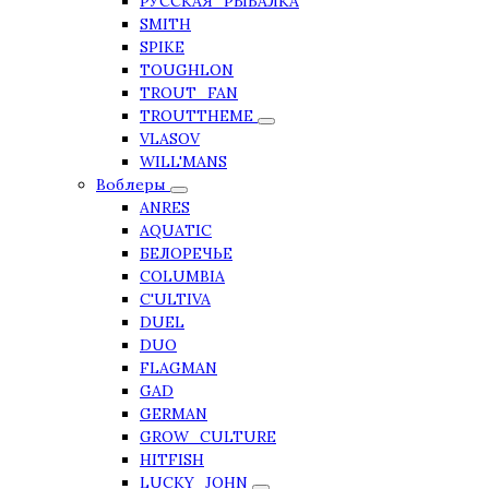
РУССКАЯ_РЫБАЛКА
SMITH
SPIKE
TOUGHLON
TROUT_FAN
TROUTTHEME
VLASOV
WILL'MANS
Воблеры
ANRES
AQUATIC
БЕЛОРЕЧЬЕ
COLUMBIA
C'ULTIVA
DUEL
DUO
FLAGMAN
GAD
GERMAN
GROW_CULTURE
HITFISH
LUCKY_JOHN