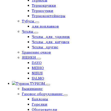
Термосы
Термокружки
Термосумки
Термоконтейнеры
Тубусы
для поплавков
Чехлы
Чехлы_для_удилищ
Чехлы_для_катушек
Чехлы_другие
Хранение очков
ЯЩИКИ
DAYO
MEIHO
NISUS
SALMO
ТУРИЗМ
Выживание
Газовое оборудование
Баллоны
Горелки
Обогреватели