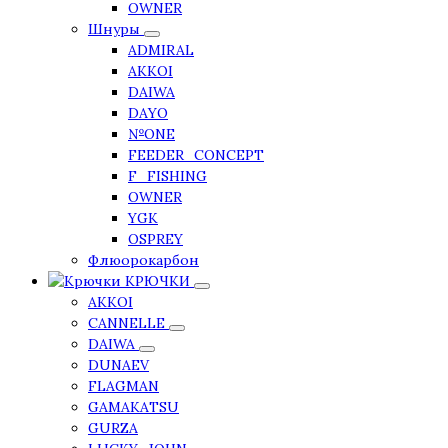
OWNER
Шнуры
ADMIRAL
AKKOI
DAIWA
DAYO
№ONE
FEEDER_CONCEPT
F_FISHING
OWNER
YGK
OSPREY
Флюорокарбон
КРЮЧКИ
AKKOI
CANNELLE
DAIWA
DUNAEV
FLAGMAN
GAMAKATSU
GURZA