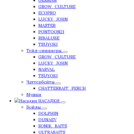
GERMAN
GROW_CULTURE
ECOPRO
LUCKY_JOHN
MASTER
PONTOON21
RIBALUBE
TSUYOKI
Тейл-спиннеры
GROW_CULTURE
LUCKY_JOHN
NARVAL
TSUYOKI
Чаттербейты
CHATTERBAIT_PERCH
Мушки
НАСАДКИ
Бойлы
DOLPHIN
DUNAEV
SONIK_BAITS
ULTRABAITS