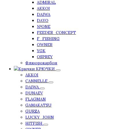
ADMIRAL
AKKOI
DAIWA
DAYO
№ONE
FEEDER_CONCEPT
F_FISHING
OWNER
YGK
OSPREY
Флюорокарбон
КРЮЧКИ
AKKOI
CANNELLE
DAIWA
DUNAEV
FLAGMAN
GAMAKATSU
GURZA
LUCKY_JOHN
HITFISH