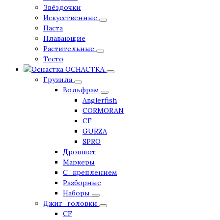
Звёздочки
Искусственные
Паста
Плавающие
Растительные
Тесто
ОСНАСТКА
Грузила
Вольфрам
Anglerfish
CORMORAN
CF
GURZA
SPRO
Дропшот
Маркеры
С_креплением
Разборные
Наборы
Джиг_головки
CF