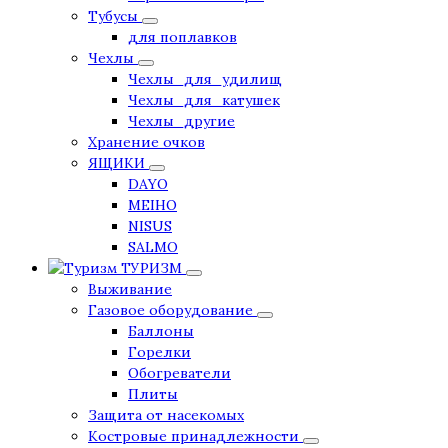
Тубусы
для поплавков
Чехлы
Чехлы_для_удилищ
Чехлы_для_катушек
Чехлы_другие
Хранение очков
ЯЩИКИ
DAYO
MEIHO
NISUS
SALMO
ТУРИЗМ
Выживание
Газовое оборудование
Баллоны
Горелки
Обогреватели
Плиты
Защита от насекомых
Костровые принадлежности