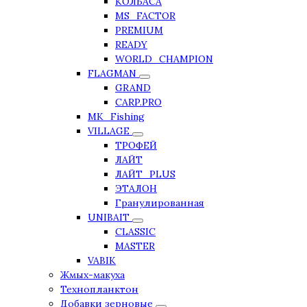
КОЛБАСА
MS_FACTOR
PREMIUM
READY
WORLD_CHAMPION
FLAGMAN
GRAND
CARP.PRO
MK_Fishing
VILLAGE
ТРОФЕЙ
ЛАЙТ
ЛАЙТ_PLUS
ЭТАЛОН
Гранулированная
UNIBAIT
CLASSIC
MASTER
VABIK
Жмых-макуха
Технопланктон
Добавки зерновые