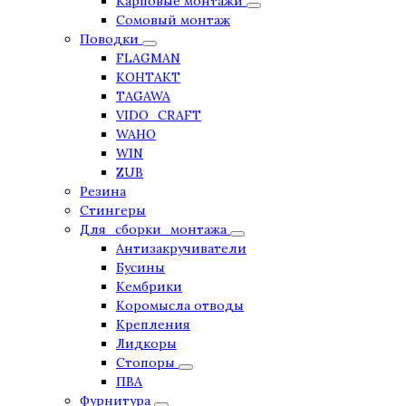
Карповые монтажи
Сомовый монтаж
Поводки
FLAGMAN
КОНТАКТ
TAGAWA
VIDO_CRAFT
WAHO
WIN
ZUB
Резина
Стингеры
Для_сборки_монтажа
Антизакручиватели
Бусины
Кембрики
Коромысла отводы
Крепления
Лидкоры
Стопоры
ПВА
Фурнитура