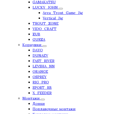
GAMAKATSU
LUCKY_JOHN
Area_Trout_Game_Jig
Vertical_Jig
TROUT_ZONE
VIDO_CRAFT
ZUB
GURZA
Кормушки
DAYO
DUNAEV
FAST_RIVER
LEVSHA_NN
ORANGE
OSPREY
RIG_PRO
SPORT_RB
X_FEEDER
Монтажи
Донки
Поплавочные монтажи