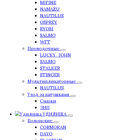
MIFINE
NAMAZU
NAUTILUS
OSPREY
RYOBI
SALMO
WFT
Проводочные
LUCKY_JOHN
SALMO
STALKER
STINGER
Мультипликаторные
NAUTILUS
Уход за катушками
Смазки
ЗИП
УДИЛИЩА
Болонские
CORMORAN
DAYO