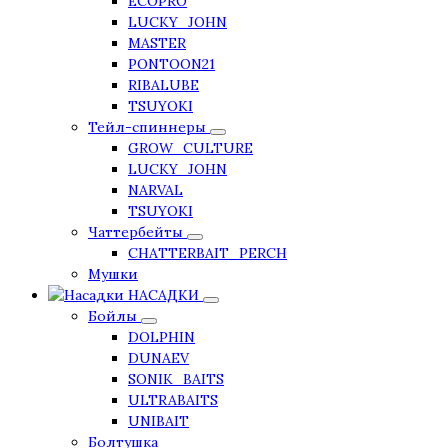
ECOPRO
LUCKY_JOHN
MASTER
PONTOON21
RIBALUBE
TSUYOKI
Тейл-спиннеры
GROW_CULTURE
LUCKY_JOHN
NARVAL
TSUYOKI
Чаттербейты
CHATTERBAIT_PERCH
Мушки
НАСАДКИ
Бойлы
DOLPHIN
DUNAEV
SONIK_BAITS
ULTRABAITS
UNIBAIT
Болтушка