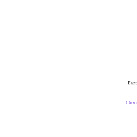
Бал
1 бон