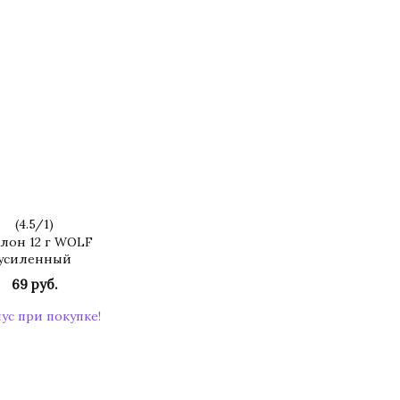
(
4.5
/
1
)
лон 12 г WOLF
усиленный
69 руб.
нус при покупке!
КУПИТЬ