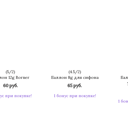
(
5
/
2
)
(
4.5
/
2
)
лон 12g Borner
Баллон 8g для сифона
Бал
60 руб.
65 руб.
ус при покупке!
1 бонус при покупке!
1 бо
КУПИТЬ
КУПИТЬ