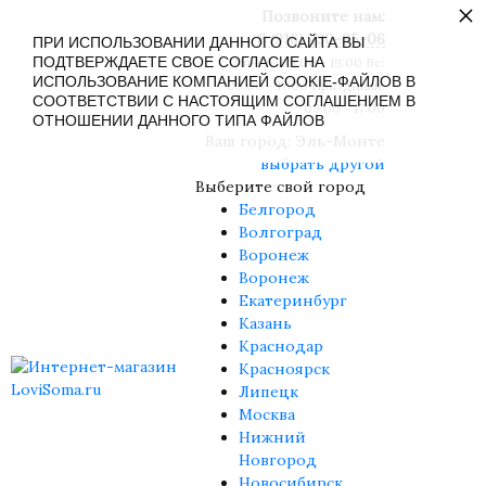
×
Позвоните нам:
8 (916) 430-85-06
ПРИ ИСПОЛЬЗОВАНИИ ДАННОГО САЙТА ВЫ
ПОДТВЕРЖДАЕТЕ СВОЕ СОГЛАСИЕ НА
Пн-Сб: 09:00 - 19:00 Вс:
ИСПОЛЬЗОВАНИЕ КОМПАНИЕЙ COOKIE-ФАЙЛОВ В
09:00 - 17:00 Праздники:
СООТВЕТСТВИИ С НАСТОЯЩИМ СОГЛАШЕНИЕМ В
09:00 - 17:00
ОТНОШЕНИИ ДАННОГО ТИПА ФАЙЛОВ
Ваш город:
Эль-Монте
выбрать другой
Выберите свой город
Белгород
Волгоград
Воронеж
Воронеж
Екатеринбург
Казань
Краснодар
Красноярск
Липецк
Москва
Нижний
Новгород
Новосибирск