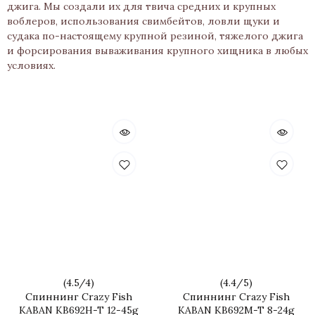
джига. Мы создали их для твича средних и крупных
воблеров, использования свимбейтов, ловли щуки и
судака по-настоящему крупной резиной, тяжелого джига
и форсирования вываживания крупного хищника в любых
условиях.
(
4.5
/
4
)
(
4.4
/
5
)
Спиннинг Crazy Fish
Спиннинг Crazy Fish
KABAN KB692H-T 12-45g
KABAN KB692M-T 8-24g