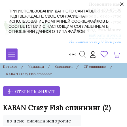
×
Позвоните нам:
8 (916) 430-85-06
ПРИ ИСПОЛЬЗОВАНИИ ДАННОГО САЙТА ВЫ
ПОДТВЕРЖДАЕТЕ СВОЕ СОГЛАСИЕ НА
Пн-Сб: 09:00 - 19:00 Вс: 09:00 - 17:00
ИСПОЛЬЗОВАНИЕ КОМПАНИЕЙ COOKIE-ФАЙЛОВ В
Праздники: 09:00 - 17:00
СООТВЕТСТВИИ С НАСТОЯЩИМ СОГЛАШЕНИЕМ В
Ваш город:
Эль-Монте
ОТНОШЕНИИ ДАННОГО ТИПА ФАЙЛОВ
выбрать другой
На вашем счету 0 бонусов
Каталог
/
Удилища
/
Спиннинги
/
CF спиннинги
/
KABAN Crazy Fish спиннинг
ОТКРЫТЬ ФИЛЬТР
KABAN Crazy Fish спиннинг
(2)
по цене, сначала недорогие