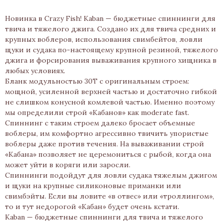
Новинка в Crazy Fish! Kaban — бюджетные спиннинги для
твича и тяжелого джига. Создано их для твича средних и
крупных воблеров, использования свимбейтов, ловли
щуки и судака по-настоящему крупной резиной, тяжелого
джига и форсирования вываживания крупного хищника в
любых условиях.
Бланк модульностью 30T с оригинальным строем:
мощной, усиленной верхней частью и достаточно гибкой
не слишком конусной комлевой частью. Именно поэтому
мы определили строй «Кабанов» как moderate fast.
Спиннинг с таким строем далеко бросает объемные
воблеры, им комфортно агрессивно твичить упористые
воблеры даже против течения. На вываживании строй
«Кабана» позволяет не церемониться с рыбой, когда она
может уйти в коряги или заросли.
Спиннинги подойдут для ловли судака тяжелым джигом
и щуки на крупные силиконовые приманки или
свимбэйты. Если вы ловите «в отвес» или «троллингом»,
то и тут недорогой «Кабан» будет очень кстати.
Kaban — бюджетные спиннинги для твича и тяжелого