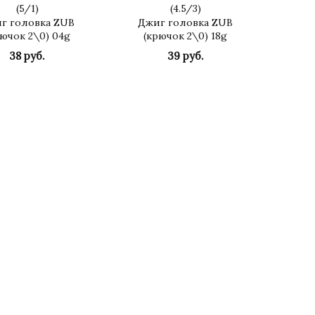
(
5
/
1
)
(
4.5
/
3
)
г головка ZUB
Джиг головка ZUB
рючок 2\0) 04g
(крючок 2\0) 18g
38 руб.
39 руб.
КУПИТЬ
КУПИТЬ