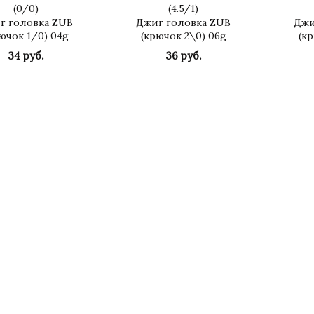
(
0
/
0
)
(
4.5
/
1
)
г головка ZUB
Джиг головка ZUB
Джи
ючок 1/0) 04g
(крючок 2\0) 06g
(к
34 руб.
36 руб.
КУПИТЬ
КУПИТЬ