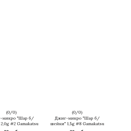
(
0
/
0
)
(
0
/
0
)
-микро "Шар б/
Джиг-микро "Шар б/
2,0g #2 Gamakatsu
шейки" 1,5g #8 Gamakatsu