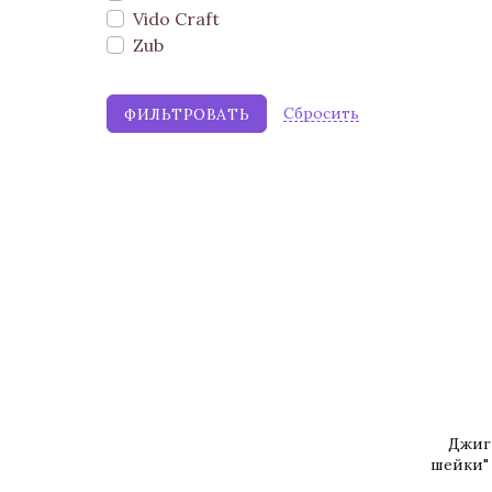
Vido Craft
Zub
Cбросить
Джиг
шейки" 