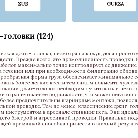
ZUB
GURZA
-головки
(124)
еская джиг-головка, несмотря на кажущуюся простоту
еств. Прежде всего, это прямолинейность проводки.
рыболов максимально точно контролирует ее движение 
а течении или при необходимости филигранно облови
арообразная форма груза обеспечивает минимальное со
овать более легкие веса и тем самым повысить чувств
овании джиг-головок необходимо учитывать и некото
и ограничивает ее подвижность, что может негативно 
 более предпочтительны шарнирные монтажи, позвол
ьной проводке. Тем не менее, классические джиг-го
м инструментом в арсенале спиннингиста. Они идеаль
его быстрой и агрессивной проводки. Правильно под
щей приманкой способна принести отличный результа