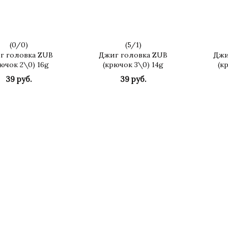
(
0
/
0
)
(
5
/
1
)
г головка ZUB
Джиг головка ZUB
Джи
ючок 2\0) 16g
(крючок 3\0) 14g
(к
39 руб.
39 руб.
КУПИТЬ
КУПИТЬ