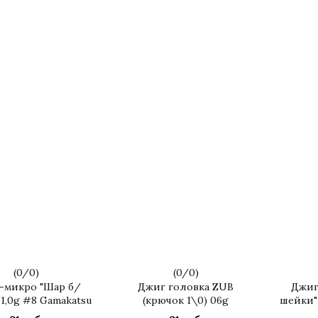
(
0
/
0
)
(
0
/
0
)
-микро "Шар б/
Джиг головка ZUB
Джиг
1,0g #8 Gamakatsu
(крючок 1\0) 06g
шейки" 