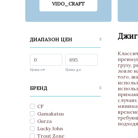
VIDO_CRAFT
Джиг
ДИАПАЗОН ЦЕН
Классич
преимущ
грузу, 
Цена от
Цена до
ловле н
того, ш
использ
БРЕНД
использ
приманк
случаях
минимал
CF
времене
Gamakatsu
требующ
Gurza
подходя
Lucky John
Trout Zone