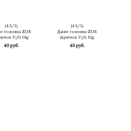
(
4.5
/
1
)
(
4.5
/
1
)
г головка ZUB
Джиг головка ZUB
рючок 1\0) 14g
(крючок 1\0) 12g
40 руб.
40 руб.
КУПИТЬ
КУПИТЬ