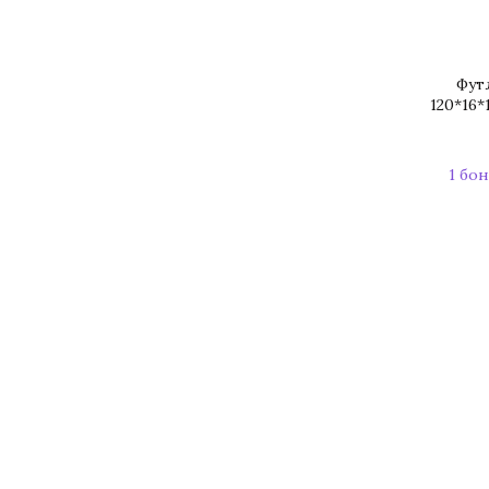
Фут
120*16
1 бон