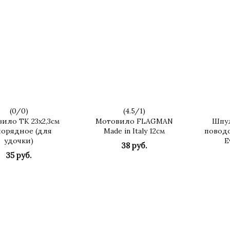
(
0
/
0
)
(
4.5
/
1
)
ило ТК 23х2,3см
Мотовило FLAGMAN
Шпул
орядное (для
Made in Italy 12см
повод
удочки)
E
38 руб.
35 руб.
КУПИТЬ
КУПИТЬ