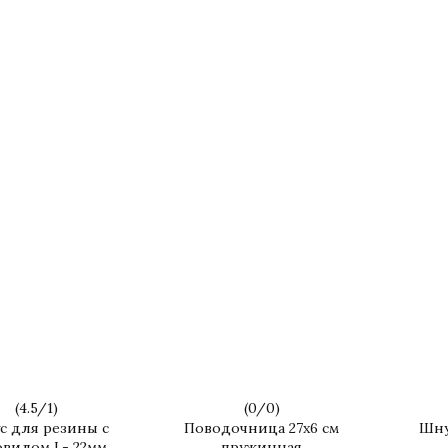
(
4.5
/
1
)
(
0
/
0
)
с для резины с
Поводочница 27х6 см
Шну
вилом L- 22мм
пружинная