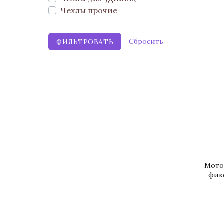
Чехлы прочие
Cбросить
Мото
фик