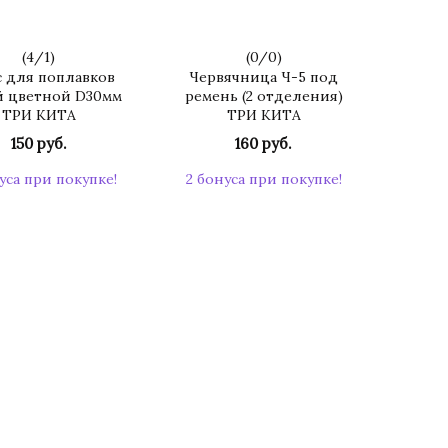
(
4
/
1
)
(
0
/
0
)
с для поплавков
Червячница Ч-5 под
 цветной D30мм
ремень (2 отделения)
ТРИ КИТА
ТРИ КИТА
150 руб.
160 руб.
уса при покупке!
2 бонуса при покупке!
КУПИТЬ
КУПИТЬ