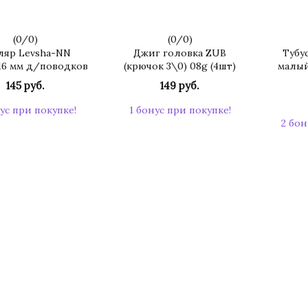
(
0
/
0
)
(
0
/
0
)
ляр Levsha-NN
Джиг головка ZUB
Тубу
*16 мм д/поводков
(крючок 3\0) 08g (4шт)
малый
145 руб.
149 руб.
ус при покупке!
1 бонус при покупке!
2 бон
КУПИТЬ
КУПИТЬ