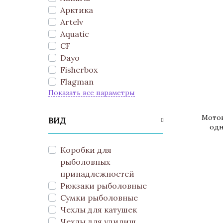
Арктика
Artelv
Aquatic
CF
Dayo
Fisherbox
Flagman
Показать все параметры
Мотов
ВИД
одн
Коробки для
рыболовных
принадлежностей
Рюкзаки рыболовные
Сумки рыболовные
Чехлы для катушек
Чехлы для удилищ