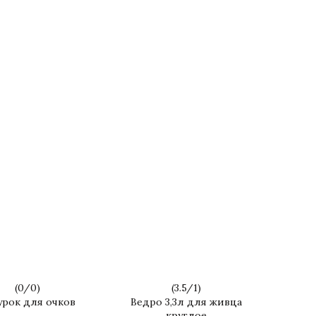
(
0
/
0
)
(
3.5
/
1
)
рок для очков
Ведро 3,3л для живца
круглое