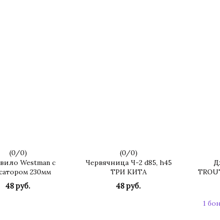
(
0
/
0
)
(
0
/
0
)
вило Westman с
Червячница Ч-2 d85, h45
Д
сатором 230мм
ТРИ КИТА
TROUT
48 руб.
48 руб.
КУПИТЬ
КУПИТЬ
1 бо