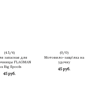
(
4.5
/
4
)
(
0
/
0
)
я запасная для
Мотовило-защёлка на
очницы FLAGMAN
удочку
va Rig Spools
45 руб.
45 руб.
КУПИТЬ
КУПИТЬ