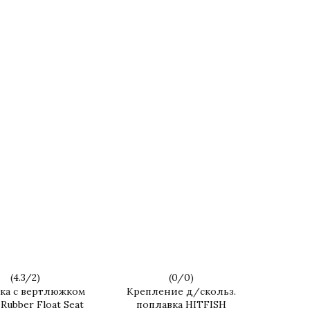
(
4.3
/
2
)
(
0
/
0
)
ка с вертлюжком
Крепление д/скольз.
Rubber Float Seat
поплавка HITFISH