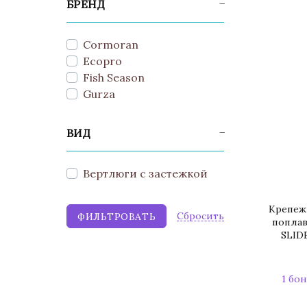
БРЕНД
Cormoran
Ecopro
Fish Season
Gurza
ВИД
Вертлюги с застежкой
Крепеж
Cбросить
поплав
SLID
1 бон