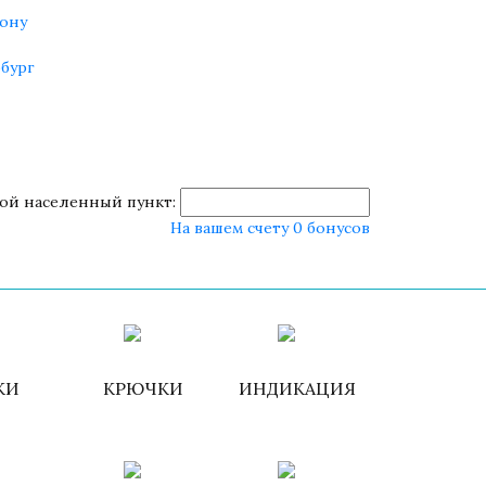
ону
бург
ой населенный пункт:
На вашем счету 0 бонусов
роваться
ИЗБРАННОЕ
КОРЗИНА
КИ
КРЮЧКИ
ИНДИКАЦИЯ