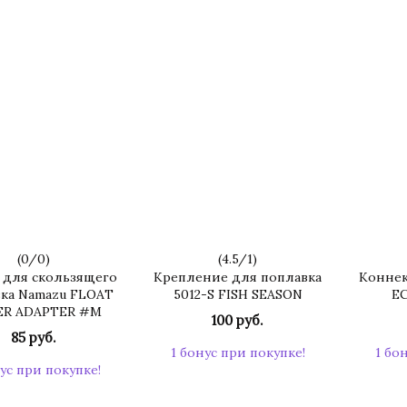
(
0
/
0
)
(
4.5
/
1
)
 для скользящего
Крепление для поплавка
Коннек
ка Namazu FLOAT
5012-S FISH SEASON
EC
ER ADAPTER #M
100 руб.
85 руб.
1 бонус при покупке!
1 бо
ус при покупке!
КУПИТЬ
КУПИТЬ