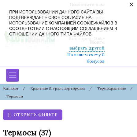
×
Позвоните нам:
8 (916) 430-85-06
ПРИ ИСПОЛЬЗОВАНИИ ДАННОГО САЙТА ВЫ
ПОДТВЕРЖДАЕТЕ СВОЕ СОГЛАСИЕ НА
Пн-Сб: 09:00 - 19:00 Вс:
ИСПОЛЬЗОВАНИЕ КОМПАНИЕЙ COOKIE-ФАЙЛОВ В
09:00 - 17:00 Праздники:
СООТВЕТСТВИИ С НАСТОЯЩИМ СОГЛАШЕНИЕМ В
09:00 - 17:00
ОТНОШЕНИИ ДАННОГО ТИПА ФАЙЛОВ
Ваш город:
Эль-
Монте
выбрать другой
На вашем счету 0
бонусов
Каталог
/
Хранение & транспортировка
/
Термохранение
/
Термосы
ОТКРЫТЬ ФИЛЬТР
Термосы
(37)