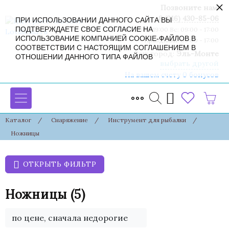
×
Позвоните нам:
8 (916) 430-85-06
ПРИ ИСПОЛЬЗОВАНИИ ДАННОГО САЙТА ВЫ
ПОДТВЕРЖДАЕТЕ СВОЕ СОГЛАСИЕ НА
Пн-Сб: 09:00 - 19:00 Вс: 09:00 - 17:00
ИСПОЛЬЗОВАНИЕ КОМПАНИЕЙ COOKIE-ФАЙЛОВ В
Праздники: 09:00 - 17:00
СООТВЕТСТВИИ С НАСТОЯЩИМ СОГЛАШЕНИЕМ В
Ваш город:
Эль-Монте
ОТНОШЕНИИ ДАННОГО ТИПА ФАЙЛОВ
выбрать другой
На вашем счету 0 бонусов
Каталог
/
Снаряжение
/
Инструмент для рыбалки
/
Ножницы
ОТКРЫТЬ ФИЛЬТР
Ножницы
(5)
по цене, сначала недорогие