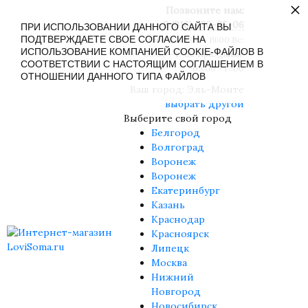
×
Позвоните нам:
8 (916) 430-85-06
ПРИ ИСПОЛЬЗОВАНИИ ДАННОГО САЙТА ВЫ
ПОДТВЕРЖДАЕТЕ СВОЕ СОГЛАСИЕ НА
Пн-Сб: 09:00 - 19:00 Вс:
ИСПОЛЬЗОВАНИЕ КОМПАНИЕЙ COOKIE-ФАЙЛОВ В
09:00 - 17:00 Праздники:
СООТВЕТСТВИИ С НАСТОЯЩИМ СОГЛАШЕНИЕМ В
09:00 - 17:00
ОТНОШЕНИИ ДАННОГО ТИПА ФАЙЛОВ
Ваш город:
Эль-Монте
выбрать другой
Выберите свой город
Белгород
Волгоград
Воронеж
Воронеж
Екатеринбург
Казань
Краснодар
Красноярск
Липецк
Москва
Нижний
Новгород
Новосибирск