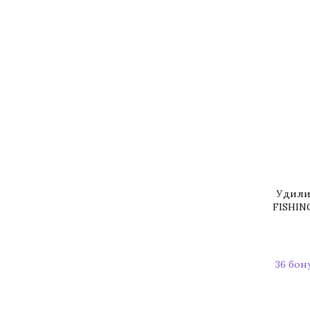
Удили
FISHING
36 бон