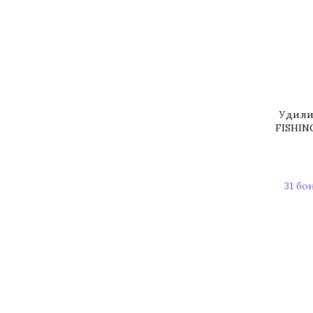
Удили
FISHING
31 бо