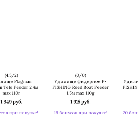
(
4.5
/
2
)
(
0
/
0
)
лище Flagman
Удилище фидерное F-
Удили
 Tele Feeder 2,4м
FISHING Reed Boat Feeder
FISHING
max 110г
1,5м max 110g
1 349 руб.
1 915 руб.
усов при покупке!
19 бонусов при покупке!
20 бон
КУПИТЬ
КУПИТЬ