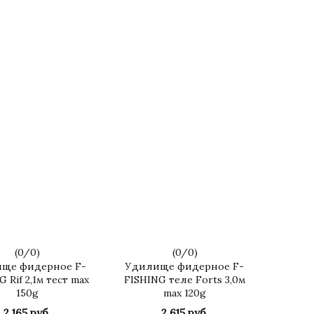
(
0
/
0
)
(
0
/
0
)
ще фидерное F-
Удилище фидерное F-
 Rif 2,1м тест max
FISHING теле Forts 3,0м
150g
max 120g
2 165 руб.
2 615 руб.