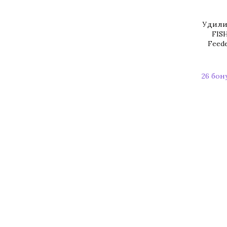
Удили
FISH
Feede
26 бон