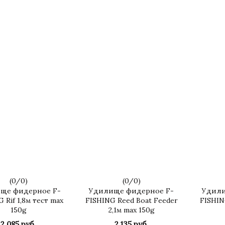
(
0
/
0
)
(
0
/
0
)
ще фидерное F-
Удилище фидерное F-
Удили
 Rif 1,8м тест max
FISHING Reed Boat Feeder
FISHING
150g
2,1м max 150g
2 085 руб.
2 135 руб.