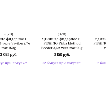
(
0
/
0
)
(
0
/
0
)
ще фидерное F-
Удилище фидерное F-
Удили
 теле Vavilon 2,7м
FISHING Fiaba Method
FISHING
max 150g
Feeder 3,6м тест max 90g
т
3 095 руб.
3 150 руб.
нус при покупке!
32 бонуса при покупке!
32 бо
КУПИТЬ
КУПИТЬ