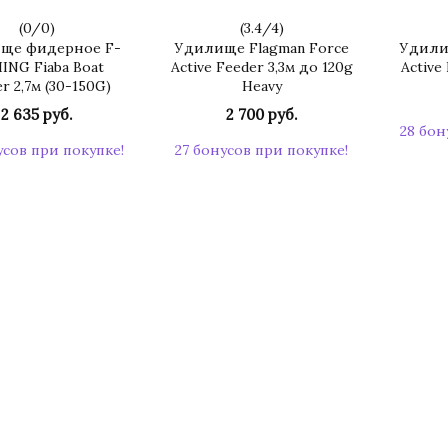
(
0
/
0
)
(
3.4
/
4
)
ще фидерное F-
Удилище Flagman Force
Удили
ING Fiaba Boat
Active Feeder 3,3м до 120g
Active
r 2,7м (30-150G)
Heavy
2 635 руб.
2 700 руб.
28 бон
усов при покупке!
27 бонусов при покупке!
КУПИТЬ
КУПИТЬ