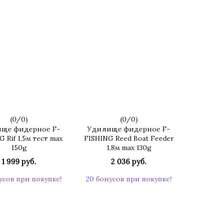
(
0
/
0
)
(
0
/
0
)
ще фидерное F-
Удилище фидерное F-
 Rif 1,5м тест max
FISHING Reed Boat Feeder
150g
1,8м max 130g
1 999 руб.
2 036 руб.
усов при покупке!
20 бонусов при покупке!
КУПИТЬ
КУПИТЬ