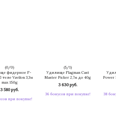
(
0
/
0
)
(
5
/
1
)
ще фидерное F-
Удилище Flagman Cast
Удил
 теле Vavilon 3,3м
Master Picker 2,7м до 40g
Power 
max 150g
3 630 руб.
3 580 руб.
36 бонусов при покупке!
38 бон
усов при покупке!
КУПИТЬ
КУПИТЬ