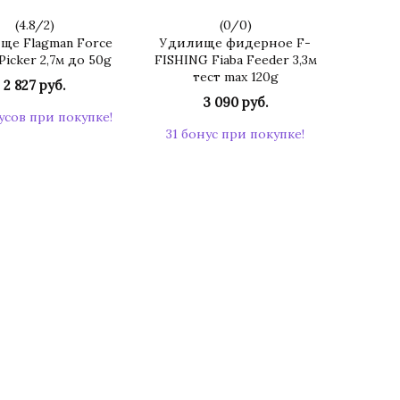
(
4.8
/
2
)
(
0
/
0
)
ще Flagman Force
Удилище фидерное F-
 Picker 2,7м до 50g
FISHING Fiaba Feeder 3,3м
тест max 120g
2 827 руб.
3 090 руб.
усов при покупке!
31 бонус при покупке!
КУПИТЬ
КУПИТЬ