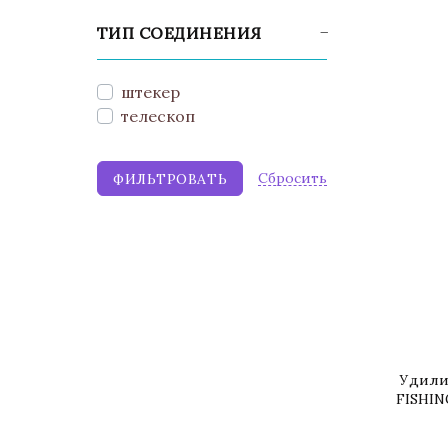
ТИП СОЕДИНЕНИЯ
штекер
телескоп
Cбросить
Удили
FISHING