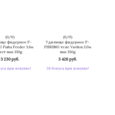
(
0
/
0
)
(
0
/
0
)
ще фидерное F-
Удилище фидерное F-
 Fiaba Feeder 3,6м
FISHING теле Vavilon 3,0м
ест max 130g
max 150g
3 230 руб.
3 426 руб.
нуса при покупке!
34 бонуса при покупке!
КУПИТЬ
КУПИТЬ