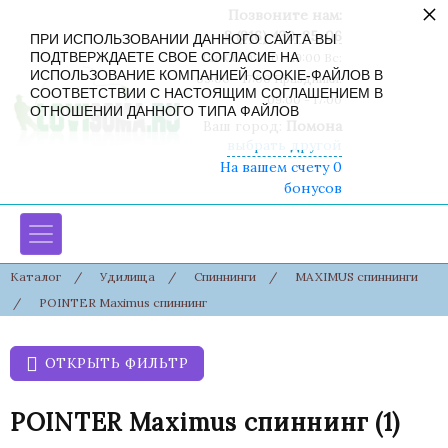
×
Позвоните нам:
8 (916) 430-85-06
ПРИ ИСПОЛЬЗОВАНИИ ДАННОГО САЙТА ВЫ
ПОДТВЕРЖДАЕТЕ СВОЕ СОГЛАСИЕ НА
Пн-Сб: 09:00 - 19:00 Вс:
ИСПОЛЬЗОВАНИЕ КОМПАНИЕЙ COOKIE-ФАЙЛОВ В
09:00 - 17:00 Праздники:
СООТВЕТСТВИИ С НАСТОЯЩИМ СОГЛАШЕНИЕМ В
09:00 - 17:00
ОТНОШЕНИИ ДАННОГО ТИПА ФАЙЛОВ
Ваш город:
Помона
выбрать другой
На вашем счету 0
бонусов
Каталог
/
Удилища
/
Спиннинги
/
MAXIMUS спиннинги
/
POINTER Maximus спиннинг
ОТКРЫТЬ ФИЛЬТР
POINTER Maximus спиннинг
(1)