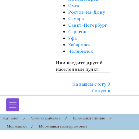
Омск
Ростов-на-Дону
Самара
Санкт-Петербург
Саратов
Уфа
Хабаровск
Челябинск
Или введите другой
населенный пункт:
На вашем счету 0
бонусов
Каталог
/
Зимняя рыбалка
/
Приманки зимние
/
Мормышки
/
Мормышки вольфрамовые