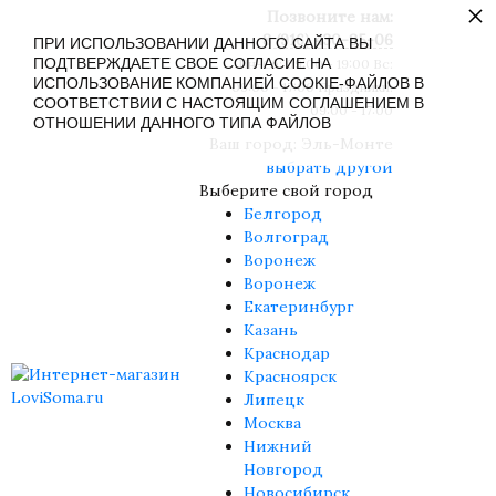
×
Позвоните нам:
8 (916) 430-85-06
ПРИ ИСПОЛЬЗОВАНИИ ДАННОГО САЙТА ВЫ
ПОДТВЕРЖДАЕТЕ СВОЕ СОГЛАСИЕ НА
Пн-Сб: 09:00 - 19:00 Вс:
ИСПОЛЬЗОВАНИЕ КОМПАНИЕЙ COOKIE-ФАЙЛОВ В
09:00 - 17:00 Праздники:
СООТВЕТСТВИИ С НАСТОЯЩИМ СОГЛАШЕНИЕМ В
09:00 - 17:00
ОТНОШЕНИИ ДАННОГО ТИПА ФАЙЛОВ
Ваш город:
Эль-Монте
выбрать другой
Выберите свой город
Белгород
Волгоград
Воронеж
Воронеж
Екатеринбург
Казань
Краснодар
Красноярск
Липецк
Москва
Нижний
Новгород
Новосибирск