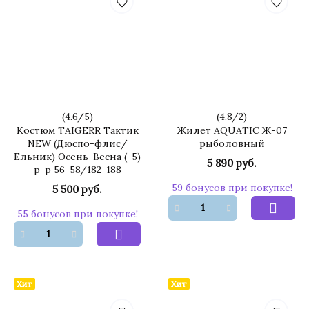
(
4.6
/
5
)
(
4.8
/
2
)
Костюм TAIGERR Тактик
Жилет AQUATIC Ж-07
NEW (Дюспо-флис/
рыболовный
Ельник) Осень-Весна (-5)
5 890 руб.
р-р 56-58/182-188
59 бонусов при покупке!
5 500 руб.
55 бонусов при покупке!
Хит
Хит