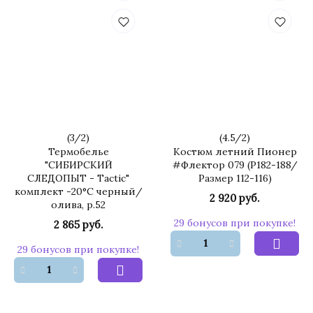
(
3
/
2
)
(
4.5
/
2
)
Термобелье
Костюм летний Пионер
"CИБИРСКИЙ
#Флектор 079 (Р182-188/
СЛЕДОПЫТ - Tactic"
Размер 112-116)
комплект -20°С черный/
2 920 руб.
олива, р.52
29 бонусов при покупке!
2 865 руб.
29 бонусов при покупке!