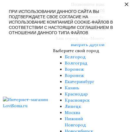
×
Позвоните нам:
8 (916) 430-85-06
ПРИ ИСПОЛЬЗОВАНИИ ДАННОГО САЙТА ВЫ
ПОДТВЕРЖДАЕТЕ СВОЕ СОГЛАСИЕ НА
Пн-Сб: 09:00 - 19:00 Вс:
ИСПОЛЬЗОВАНИЕ КОМПАНИЕЙ COOKIE-ФАЙЛОВ В
09:00 - 17:00 Праздники:
СООТВЕТСТВИИ С НАСТОЯЩИМ СОГЛАШЕНИЕМ В
09:00 - 17:00
ОТНОШЕНИИ ДАННОГО ТИПА ФАЙЛОВ
Ваш город:
Эль-Монте
выбрать другой
Выберите свой город
Белгород
Волгоград
Воронеж
Воронеж
Екатеринбург
Казань
Краснодар
Красноярск
Липецк
Москва
Нижний
Новгород
Новосибирск