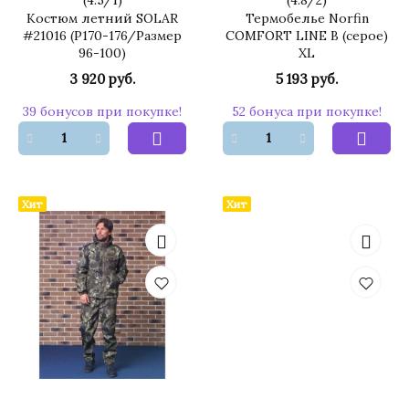
(
4.5
/
1
)
(
4.8
/
2
)
Костюм летний SOLAR
Термобелье Norfin
#21016 (Р170-176/Размер
COMFORT LINE B (серое)
96-100)
XL
3 920 руб.
5 193 руб.
39 бонусов при покупке!
52 бонуса при покупке!
Хит
Хит