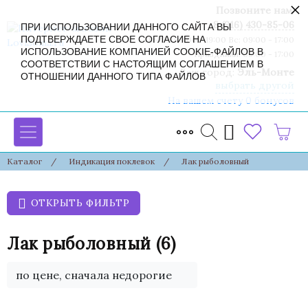
×
Позвоните нам:
8 (916) 430-85-06
ПРИ ИСПОЛЬЗОВАНИИ ДАННОГО САЙТА ВЫ
ПОДТВЕРЖДАЕТЕ СВОЕ СОГЛАСИЕ НА
Пн-Сб: 09:00 - 19:00 Вс: 09:00 - 17:00
ИСПОЛЬЗОВАНИЕ КОМПАНИЕЙ COOKIE-ФАЙЛОВ В
Праздники: 09:00 - 17:00
СООТВЕТСТВИИ С НАСТОЯЩИМ СОГЛАШЕНИЕМ В
Ваш город:
Эль-Монте
ОТНОШЕНИИ ДАННОГО ТИПА ФАЙЛОВ
выбрать другой
На вашем счету 0 бонусов
Каталог
/
Индикация поклевок
/
Лак рыболовный
ОТКРЫТЬ ФИЛЬТР
Лак рыболовный
(6)
по цене, сначала недорогие