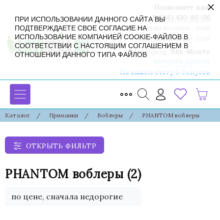
×
Позвоните нам:
8 (916) 430-85-06
ПРИ ИСПОЛЬЗОВАНИИ ДАННОГО САЙТА ВЫ
ПОДТВЕРЖДАЕТЕ СВОЕ СОГЛАСИЕ НА
Пн-Сб: 09:00 - 19:00 Вс: 09:00 - 17:00
ИСПОЛЬЗОВАНИЕ КОМПАНИЕЙ COOKIE-ФАЙЛОВ В
Праздники: 09:00 - 17:00
СООТВЕТСТВИИ С НАСТОЯЩИМ СОГЛАШЕНИЕМ В
Ваш город:
Эль-Монте
ОТНОШЕНИИ ДАННОГО ТИПА ФАЙЛОВ
выбрать другой
На вашем счету 0 бонусов
Каталог
/
Приманки
/
Воблеры
/
PHANTOM воблеры
ОТКРЫТЬ ФИЛЬТР
PHANTOM воблеры
(2)
по цене, сначала недорогие