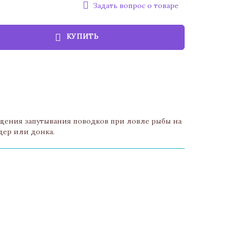
Задать вопрос о товаре
КУПИТЬ
щения запутывания поводков при ловле рыбы на
дер или донка.