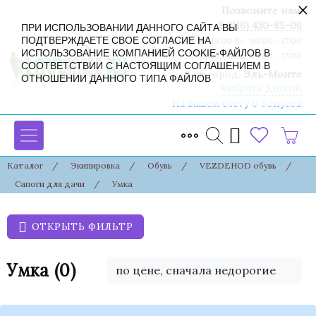
×
Позвоните нам:
8 (916) 430-85-06
ПРИ ИСПОЛЬЗОВАНИИ ДАННОГО САЙТА ВЫ
ПОДТВЕРЖДАЕТЕ СВОЕ СОГЛАСИЕ НА
Пн-Сб: 09:00 - 19:00 Вс: 09:00 - 17:00
ИСПОЛЬЗОВАНИЕ КОМПАНИЕЙ COOKIE-ФАЙЛОВ В
Праздники: 09:00 - 17:00
СООТВЕТСТВИИ С НАСТОЯЩИМ СОГЛАШЕНИЕМ В
Ваш город:
Эль-Монте
ОТНОШЕНИИ ДАННОГО ТИПА ФАЙЛОВ
выбрать другой
На вашем счету 0 бонусов
Каталог
/
Экипировка
/
Обувь
/
VEZDEHOD обувь
/
Сапоги для дачи
/
Умка
ОТКРЫТЬ ФИЛЬТР
Умка
(0)
по цене, сначала недорогие