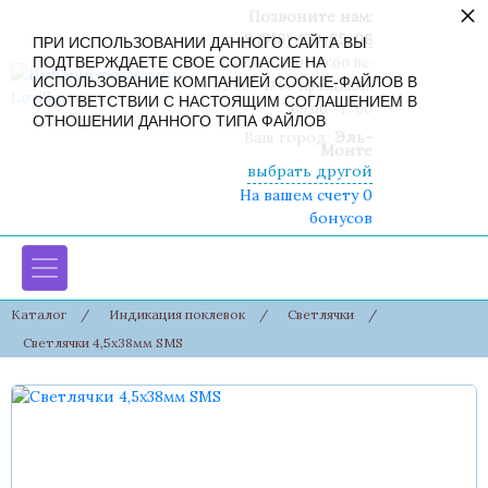
×
Позвоните нам:
8 (916) 430-85-06
ПРИ ИСПОЛЬЗОВАНИИ ДАННОГО САЙТА ВЫ
ПОДТВЕРЖДАЕТЕ СВОЕ СОГЛАСИЕ НА
Пн-Сб: 09:00 - 19:00 Вс:
ИСПОЛЬЗОВАНИЕ КОМПАНИЕЙ COOKIE-ФАЙЛОВ В
09:00 - 17:00 Праздники:
СООТВЕТСТВИИ С НАСТОЯЩИМ СОГЛАШЕНИЕМ В
09:00 - 17:00
ОТНОШЕНИИ ДАННОГО ТИПА ФАЙЛОВ
Ваш город:
Эль-
Монте
выбрать другой
На вашем счету 0
бонусов
Каталог
/
Индикация поклевок
/
Светлячки
/
Светлячки 4,5х38мм SMS