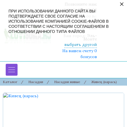
×
Позвоните нам:
8 (916) 430-85-06
ПРИ ИСПОЛЬЗОВАНИИ ДАННОГО САЙТА ВЫ
ПОДТВЕРЖДАЕТЕ СВОЕ СОГЛАСИЕ НА
Пн-Сб: 09:00 - 19:00 Вс:
ИСПОЛЬЗОВАНИЕ КОМПАНИЕЙ COOKIE-ФАЙЛОВ В
09:00 - 17:00 Праздники:
СООТВЕТСТВИИ С НАСТОЯЩИМ СОГЛАШЕНИЕМ В
09:00 - 17:00
ОТНОШЕНИИ ДАННОГО ТИПА ФАЙЛОВ
Ваш город:
Эль-
Монте
выбрать другой
На вашем счету 0
бонусов
Каталог
/
Насадки
/
Насадки живые
/
Живец (карась)