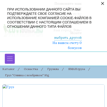
×
Позвоните нам:
8 (916) 430-85-06
ПРИ ИСПОЛЬЗОВАНИИ ДАННОГО САЙТА ВЫ
ПОДТВЕРЖДАЕТЕ СВОЕ СОГЛАСИЕ НА
Пн-Сб: 09:00 - 19:00 Вс:
ИСПОЛЬЗОВАНИЕ КОМПАНИЕЙ COOKIE-ФАЙЛОВ В
09:00 - 17:00 Праздники:
СООТВЕТСТВИИ С НАСТОЯЩИМ СОГЛАШЕНИЕМ В
09:00 - 17:00
ОТНОШЕНИИ ДАННОГО ТИПА ФАЙЛОВ
Ваш город:
Эль-
Монте
выбрать другой
На вашем счету 0
бонусов
Каталог
/
Оснастка
/
Грузила
/
ЯМАН груза
/
Груз "Оливка с кембриком" 10g