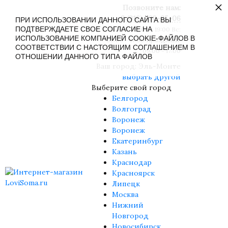
×
Позвоните нам:
8 (916) 430-85-06
ПРИ ИСПОЛЬЗОВАНИИ ДАННОГО САЙТА ВЫ
ПОДТВЕРЖДАЕТЕ СВОЕ СОГЛАСИЕ НА
Пн-Сб: 09:00 - 19:00 Вс:
ИСПОЛЬЗОВАНИЕ КОМПАНИЕЙ COOKIE-ФАЙЛОВ В
09:00 - 17:00 Праздники:
СООТВЕТСТВИИ С НАСТОЯЩИМ СОГЛАШЕНИЕМ В
09:00 - 17:00
ОТНОШЕНИИ ДАННОГО ТИПА ФАЙЛОВ
Ваш город:
Эль-Монте
выбрать другой
Выберите свой город
Белгород
Волгоград
Воронеж
Воронеж
Екатеринбург
Казань
Краснодар
Красноярск
Липецк
Москва
Нижний
Новгород
Новосибирск