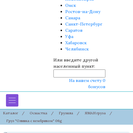
Омск
Ростов-на-Дону
Самара
Санкт-Петербург
Саратов
Уфа
Хабаровск
Челябинск
Или введите другой
населенный пункт:
На вашем счету 0
бонусов
Каталог
/
Оснастка
/
Грузила
/
ЯМАН груза
/
Груз "Оливка с кембриком" 06g