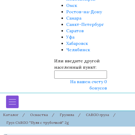
Омск
Ростов-на-Дону
Самара
Санкт-Петербург
Саратов
Уфа
Хабаровск
Челябинск
Или введите другой
населенный пункт:
На вашем счету 0
бонусов
Каталог
/
Оснастка
/
Грузила
/
CARGO груза
/
Груз CARGO "Пуля с трубочкой" 2g