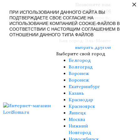
×
Позвоните нам:
8 (916) 430-85-06
ПРИ ИСПОЛЬЗОВАНИИ ДАННОГО САЙТА ВЫ
ПОДТВЕРЖДАЕТЕ СВОЕ СОГЛАСИЕ НА
Пн-Сб: 09:00 - 19:00 Вс:
ИСПОЛЬЗОВАНИЕ КОМПАНИЕЙ COOKIE-ФАЙЛОВ В
09:00 - 17:00 Праздники:
СООТВЕТСТВИИ С НАСТОЯЩИМ СОГЛАШЕНИЕМ В
09:00 - 17:00
ОТНОШЕНИИ ДАННОГО ТИПА ФАЙЛОВ
Ваш город:
Эль-Монте
выбрать другой
Выберите свой город
Белгород
Волгоград
Воронеж
Воронеж
Екатеринбург
Казань
Краснодар
Красноярск
Липецк
Москва
Нижний
Новгород
Новосибирск