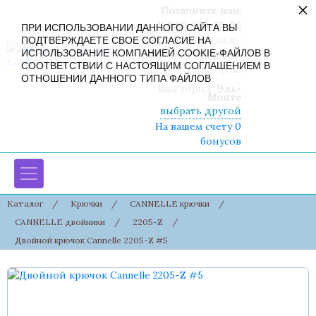
×
Позвоните нам:
8 (916) 430-85-06
ПРИ ИСПОЛЬЗОВАНИИ ДАННОГО САЙТА ВЫ
ПОДТВЕРЖДАЕТЕ СВОЕ СОГЛАСИЕ НА
Пн-Сб: 09:00 - 19:00 Вс:
ИСПОЛЬЗОВАНИЕ КОМПАНИЕЙ COOKIE-ФАЙЛОВ В
09:00 - 17:00 Праздники:
СООТВЕТСТВИИ С НАСТОЯЩИМ СОГЛАШЕНИЕМ В
09:00 - 17:00
ОТНОШЕНИИ ДАННОГО ТИПА ФАЙЛОВ
Ваш город:
Эль-
Монте
выбрать другой
На вашем счету 0
бонусов
Каталог
/
Крючки
/
CANNELLE крючки
/
CANNELLE двойники
/
2205-Z
/
Двойной крючок Cannelle 2205-Z #5