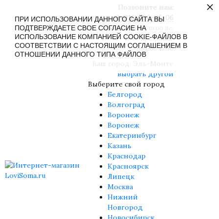
×
Позвоните нам:
8 (916) 430-85-06
ПРИ ИСПОЛЬЗОВАНИИ ДАННОГО САЙТА ВЫ
ПОДТВЕРЖДАЕТЕ СВОЕ СОГЛАСИЕ НА
Пн-Сб: 09:00 - 19:00 Вс:
ИСПОЛЬЗОВАНИЕ КОМПАНИЕЙ COOKIE-ФАЙЛОВ В
09:00 - 17:00 Праздники:
СООТВЕТСТВИИ С НАСТОЯЩИМ СОГЛАШЕНИЕМ В
09:00 - 17:00
ОТНОШЕНИИ ДАННОГО ТИПА ФАЙЛОВ
Ваш город:
Эль-Монте
выбрать другой
Выберите свой город
Белгород
Волгоград
Воронеж
Воронеж
Екатеринбург
Казань
Краснодар
Красноярск
Липецк
Москва
Нижний
Новгород
Новосибирск