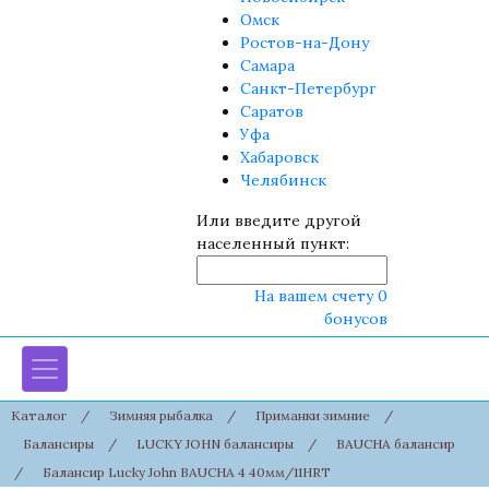
Омск
Ростов-на-Дону
Самара
Санкт-Петербург
Саратов
Уфа
Хабаровск
Челябинск
Или введите другой
населенный пункт:
На вашем счету 0
бонусов
Каталог
/
Зимняя рыбалка
/
Приманки зимние
/
Балансиры
/
LUCKY JOHN балансиры
/
BAUCHA балансир
/
Балансир Lucky John BAUCHA 4 40мм/11HRT