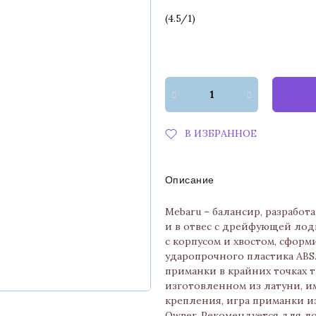
(
4.5
/
1
)
В ИЗБРАННОЕ
Описание
Mebaru – балансир, разрабо
и в отвес с дрейфующей лод
с корпусом и хвостом, сфор
ударопрочного пластика ABS
приманки в крайних точках 
изготовленном из латуни, им
крепления, игра приманки и
Owner. Рекомендуется для ло