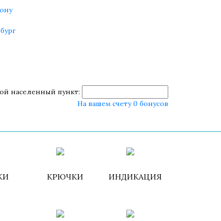
ону
бург
ой населенный пункт:
На вашем счету 0 бонусов
роваться
ИЗБРАННОЕ
КОРЗИНА
КИ
КРЮЧКИ
ИНДИКАЦИЯ