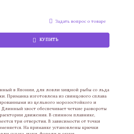
Задать вопрос о товаре
КУПИТЬ
танный в Японии, для ловли хищной рыбы со льда
ки. Приманка изготовлена из свинцового сплава
мированными из цельного морозостойкого и
. Длинный хвост обеспечивает четкие развороты
траектории движения. В спинном плавнике,
еется три отверстия. В зависимости от точки
зменяется. На приманке установлены крючки
вли судака, щуки, форели и окуня.