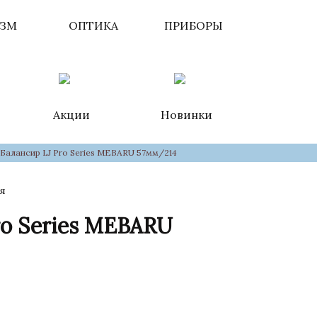
ИЗМ
ОПТИКА
ПРИБОРЫ
Акции
Новинки
Балансир LJ Pro Series MEBARU 57мм/214
я
ro Series MEBARU