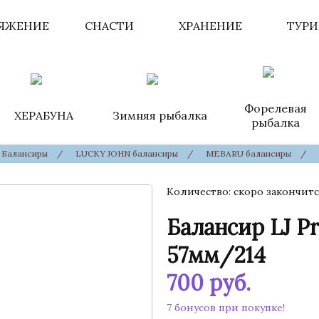
ЯЖЕНИЕ
СНАСТИ
ХРАНЕНИЕ
ТУР
Форелевая
ХЕРАБУНА
Зимняя рыбалка
рыбалка
Балансиры
/
LUCKY JOHN балансиры
/
MEBARU балансиры
/
Количество
скоро закончитс
Балансир LJ P
57мм/214
700
руб.
7 бонусов при покупке!