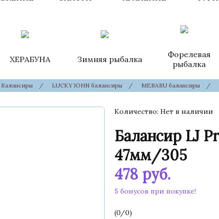
Форелевая
ХЕРАБУНА
Зимняя рыбалка
рыбалка
Балансиры
/
LUCKY JOHN балансиры
/
MEBARU балансиры
/
Количество
Нет в наличии
Балансир LJ P
47мм/305
478
руб.
5 бонусов при покупке!
(
0
/
0
)