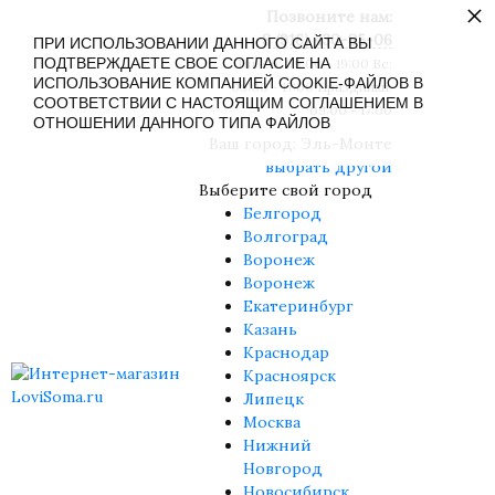
×
Позвоните нам:
8 (916) 430-85-06
ПРИ ИСПОЛЬЗОВАНИИ ДАННОГО САЙТА ВЫ
ПОДТВЕРЖДАЕТЕ СВОЕ СОГЛАСИЕ НА
Пн-Сб: 09:00 - 19:00 Вс:
ИСПОЛЬЗОВАНИЕ КОМПАНИЕЙ COOKIE-ФАЙЛОВ В
09:00 - 17:00 Праздники:
СООТВЕТСТВИИ С НАСТОЯЩИМ СОГЛАШЕНИЕМ В
09:00 - 17:00
ОТНОШЕНИИ ДАННОГО ТИПА ФАЙЛОВ
Ваш город:
Эль-Монте
выбрать другой
Выберите свой город
Белгород
Волгоград
Воронеж
Воронеж
Екатеринбург
Казань
Краснодар
Красноярск
Липецк
Москва
Нижний
Новгород
Новосибирск