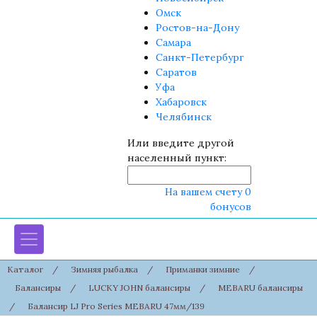
Омск
Ростов-на-Дону
Самара
Санкт-Петербург
Саратов
Уфа
Хабаровск
Челябинск
Или введите другой
населенный пункт:
На вашем счету 0
бонусов
Каталог
/
Зимняя рыбалка
/
Приманки зимние
/
Балансиры
/
LUCKY JOHN балансиры
/
MEBARU балансиры
/
Балансир LJ Pro Series MEBARU 47мм/139