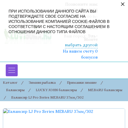
×
Позвоните нам:
8 (916) 430-85-06
ПРИ ИСПОЛЬЗОВАНИИ ДАННОГО САЙТА ВЫ
ПОДТВЕРЖДАЕТЕ СВОЕ СОГЛАСИЕ НА
Пн-Сб: 09:00 - 19:00 Вс:
ИСПОЛЬЗОВАНИЕ КОМПАНИЕЙ COOKIE-ФАЙЛОВ В
09:00 - 17:00 Праздники:
СООТВЕТСТВИИ С НАСТОЯЩИМ СОГЛАШЕНИЕМ В
09:00 - 17:00
ОТНОШЕНИИ ДАННОГО ТИПА ФАЙЛОВ
Ваш город:
Эль-
Монте
выбрать другой
На вашем счету 0
бонусов
Каталог
/
Зимняя рыбалка
/
Приманки зимние
/
Балансиры
/
LUCKY JOHN балансиры
/
MEBARU балансиры
/
Балансир LJ Pro Series MEBARU 37мм/302