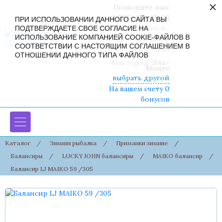
×
Позвоните нам:
8 (916) 430-85-06
ПРИ ИСПОЛЬЗОВАНИИ ДАННОГО САЙТА ВЫ
ПОДТВЕРЖДАЕТЕ СВОЕ СОГЛАСИЕ НА
Пн-Сб: 09:00 - 19:00 Вс:
ИСПОЛЬЗОВАНИЕ КОМПАНИЕЙ COOKIE-ФАЙЛОВ В
09:00 - 17:00 Праздники:
СООТВЕТСТВИИ С НАСТОЯЩИМ СОГЛАШЕНИЕМ В
09:00 - 17:00
ОТНОШЕНИИ ДАННОГО ТИПА ФАЙЛОВ
Ваш город:
Эль-
Монте
выбрать другой
На вашем счету 0
бонусов
Каталог
/
Зимняя рыбалка
/
Приманки зимние
/
Балансиры
/
LUCKY JOHN балансиры
/
MAIKO балансир
/
Балансир LJ MAIKO 59 /305