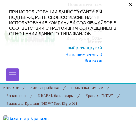
×
Позвоните нам:
8 (916) 430-85-06
ПРИ ИСПОЛЬЗОВАНИИ ДАННОГО САЙТА ВЫ
ПОДТВЕРЖДАЕТЕ СВОЕ СОГЛАСИЕ НА
Пн-Сб: 09:00 - 19:00 Вс:
ИСПОЛЬЗОВАНИЕ КОМПАНИЕЙ COOKIE-ФАЙЛОВ В
09:00 - 17:00 Праздники:
СООТВЕТСТВИИ С НАСТОЯЩИМ СОГЛАШЕНИЕМ В
09:00 - 17:00
ОТНОШЕНИИ ДАННОГО ТИПА ФАЙЛОВ
Ваш город:
Эль-
Монте
выбрать другой
На вашем счету 0
бонусов
Каталог
/
Зимняя рыбалка
/
Приманки зимние
/
Балансиры
/
KRAPAL балансиры
/
Крапаль "NEW"
/
Балансир Крапаль "NEW" 5см 10g #014