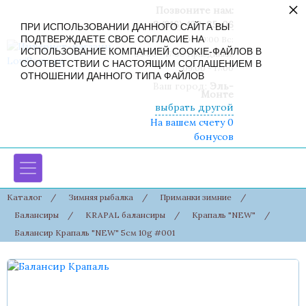
×
Позвоните нам:
8 (916) 430-85-06
ПРИ ИСПОЛЬЗОВАНИИ ДАННОГО САЙТА ВЫ
ПОДТВЕРЖДАЕТЕ СВОЕ СОГЛАСИЕ НА
Пн-Сб: 09:00 - 19:00 Вс:
ИСПОЛЬЗОВАНИЕ КОМПАНИЕЙ COOKIE-ФАЙЛОВ В
09:00 - 17:00 Праздники:
СООТВЕТСТВИИ С НАСТОЯЩИМ СОГЛАШЕНИЕМ В
09:00 - 17:00
ОТНОШЕНИИ ДАННОГО ТИПА ФАЙЛОВ
Ваш город:
Эль-
Монте
выбрать другой
На вашем счету 0
бонусов
Каталог
/
Зимняя рыбалка
/
Приманки зимние
/
Балансиры
/
KRAPAL балансиры
/
Крапаль "NEW"
/
Балансир Крапаль "NEW" 5см 10g #001