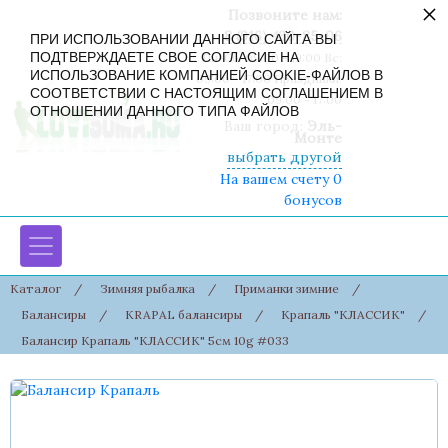
×
Позвоните нам:
8 (916) 430-85-06
ПРИ ИСПОЛЬЗОВАНИИ ДАННОГО САЙТА ВЫ
ПОДТВЕРЖДАЕТЕ СВОЕ СОГЛАСИЕ НА
Пн-Сб: 09:00 - 19:00 Вс:
ИСПОЛЬЗОВАНИЕ КОМПАНИЕЙ COOKIE-ФАЙЛОВ В
09:00 - 17:00 Праздники:
СООТВЕТСТВИИ С НАСТОЯЩИМ СОГЛАШЕНИЕМ В
09:00 - 17:00
ОТНОШЕНИИ ДАННОГО ТИПА ФАЙЛОВ
Ваш город:
Эль-
Монте
выбрать другой
На вашем счету 0
бонусов
Каталог
/
Зимняя рыбалка
/
Приманки зимние
/
Балансиры
/
KRAPAL балансиры
/
Крапаль "КЛАССИК"
/
Балансир Крапаль "КЛАССИК" 5см 10g #033