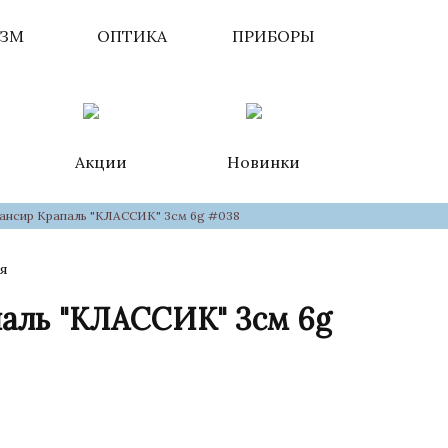
ИЗМ
ОПТИКА
ПРИБОРЫ
Акции
Новинки
ансир Крапаль "КЛАССИК" 3см 6g #038
я
паль "КЛАССИК" 3см 6g