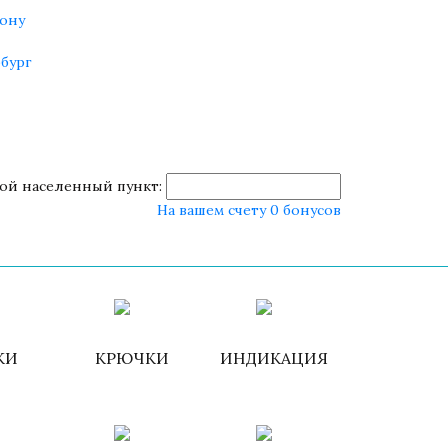
ону
бург
ой населенный пункт:
На вашем счету 0 бонусов
роваться
ИЗБРАННОЕ
КОРЗИНА
КИ
КРЮЧКИ
ИНДИКАЦИЯ