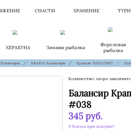
ЯЖЕНИЕ
СНАСТИ
ХРАНЕНИЕ
ТУР
Форелевая
ХЕРАБУНА
Зимняя рыбалка
рыбалка
Балансиры
/
KRAPAL балансиры
/
Крапаль "КЛАССИК"
/
Бал
Количество
скоро закончитс
Балансир Кра
#038
345
руб.
3 бонуса при покупке!