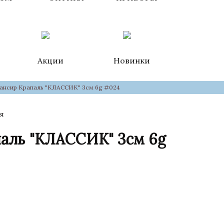
Акции
Новинки
ансир Крапаль "КЛАССИК" 3см 6g #024
я
паль "КЛАССИК" 3см 6g