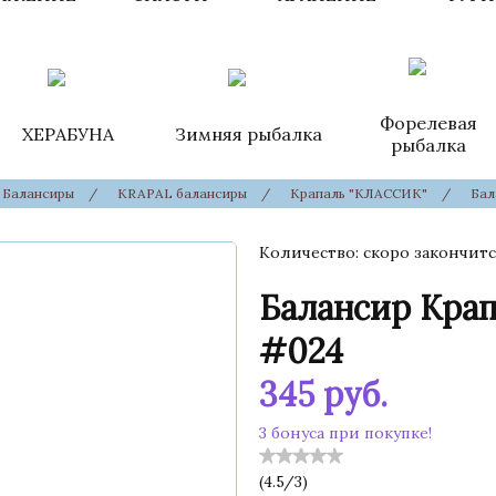
Форелевая
ХЕРАБУНА
Зимняя рыбалка
рыбалка
Балансиры
/
KRAPAL балансиры
/
Крапаль "КЛАССИК"
/
Бал
Количество
скоро закончитс
Балансир Кра
#024
345
руб.
3 бонуса при покупке!
(
4.5
/
3
)