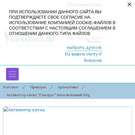
×
Позвоните нам:
8 (916) 430-85-06
ПРИ ИСПОЛЬЗОВАНИИ ДАННОГО САЙТА ВЫ
ПОДТВЕРЖДАЕТЕ СВОЕ СОГЛАСИЕ НА
Пн-Сб: 09:00 - 19:00 Вс:
ИСПОЛЬЗОВАНИЕ КОМПАНИЕЙ COOKIE-ФАЙЛОВ В
09:00 - 17:00 Праздники:
СООТВЕТСТВИИ С НАСТОЯЩИМ СОГЛАШЕНИЕМ В
09:00 - 17:00
ОТНОШЕНИИ ДАННОГО ТИПА ФАЙЛОВ
Ваш город:
Эль-
Монте
выбрать другой
На вашем счету 0
бонусов
Каталог
/
Прикорм
/
Ароматика
/
Активатор клева "Гамарус" измельченный 60g